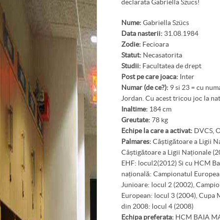
declarata Gabriella Szucs!
Nume:
Gabriella Szücs
Data nasterii:
31.08.1984
Zodie:
Fecioara
Statut:
Necasatorita
Studii:
Facultatea de drept
Post pe care joaca:
Inter
Numar (de ce?):
9 si 23 = cu num
Jordan. Cu acest tricou joc la na
Inaltime:
184 cm
Greutate:
78 kg
Echipe la care a activat:
DVCS, Ol
Palmares:
Câștigătoare a Ligii Na
Câștigătoare a Ligii Naționale (
EHF: locul2(2012) Si cu HCM Bai
națională: Campionatul European
Junioare: locul 2 (2002), Campio
European: locul 3 (2004), Cupa 
din 2008: locul 4 (2008)
Echipa preferata:
HCM BAIA M