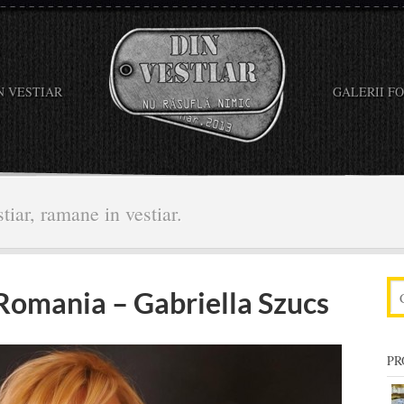
N VESTIAR
GALERII F
tiar, ramane in vestiar.
 Romania – Gabriella Szucs
PR