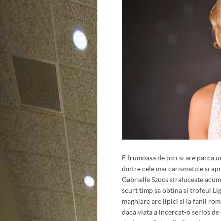
E frumoasa de pici si are parca 
dintre cele mai carismatice si a
Gabriella Szucs straluceste acum 
scurt timp sa obtina si trofeul Li
maghiare are lipici si la fanii r
daca viata a incercat-o serios de