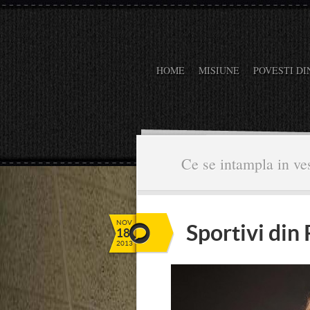
HOME
MISIUNE
POVESTI DI
Ce se intampla in ves
NOV
Sportivi din
18
2013