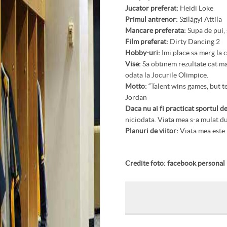
Jucator preferat:
Heidi Loke
Primul antrenor:
Szilágyi Attila
Mancare preferata:
Supa de pui, 
Film preferat:
Dirty Dancing 2
Hobby-uri:
Imi place sa merg la c
Vise:
Sa obtinem rezultate cat mai
odata la Jocurile Olimpice.
Motto:
“Talent wins games, but 
Jordan
Daca nu ai fi practicat sportul de
niciodata. Viata mea s-a mulat d
Planuri de viitor:
Viata mea este 
Credite foto: facebook personal