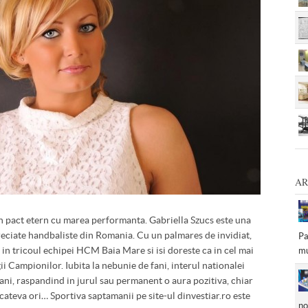
AR
un pact etern cu marea performanta. Gabriella Szucs este una
preciate handbaliste din Romania. Cu un palmares de invidiat,
Pa
in tricoul echipei HCM Baia Mare si isi doreste ca in cel mai
mu
gii Campionilor. Iubita la nebunie de fani, interul nationalei
omani, raspandind in jurul sau permanent o aura pozitiva, chiar
 cateva ori… Sportiva saptamanii pe site-ul dinvestiar.ro este
no