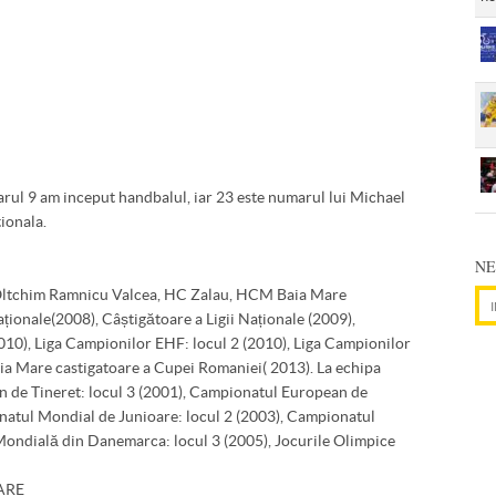
arul 9 am inceput handbalul, iar 23 este numarul lui Michael
tionala.
NE
tchim Ramnicu Valcea, HC Zalau, HCM Baia Mare
Adr
ționale(2008), Câștigătoare a Ligii Naționale (2009),
2010), Liga Campionilor EHF: locul 2 (2010), Liga Campionilor
a Mare castigatoare a Cupei Romaniei( 2013). La echipa
 de Tineret: locul 3 (2001), Campionatul European de
natul Mondial de Junioare: locul 2 (2003), Campionatul
Mondială din Danemarca: locul 3 (2005), Jocurile Olimpice
ARE