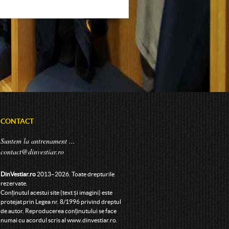
CONTACT
Suntem la antrenament ...
contact@dinvestiar.ro
DinVestiar.ro
2013–2026. Toate drepturile
rezervate.
Conținutul acestui site (text și imagini) este
protejat prin Legea nr. 8/1996 privind dreptul
de autor. Reproducerea conținutului se face
numai cu acordul scris al www.dinvestiar.ro.