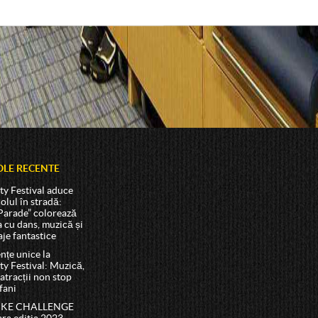
OLE RECENTE
ty Festival aduce
olul în stradă:
Parade” colorează
 cu dans, muzică și
je fantastice
nțe unice la
ty Festival: Muzică,
 atracții non stop
fani
BIKE CHALLENGE