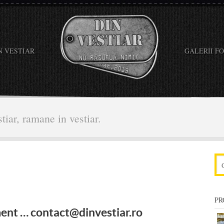
N VESTIAR
GALERII F
tiar, ramane in vestiar.
PR
ent … contact@dinvestiar.ro