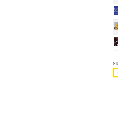
NE
Adr