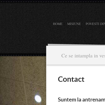
HOME
MISIUNE
POVESTI DI
Ce se intampla in ves
Contact
Suntem la antrenam