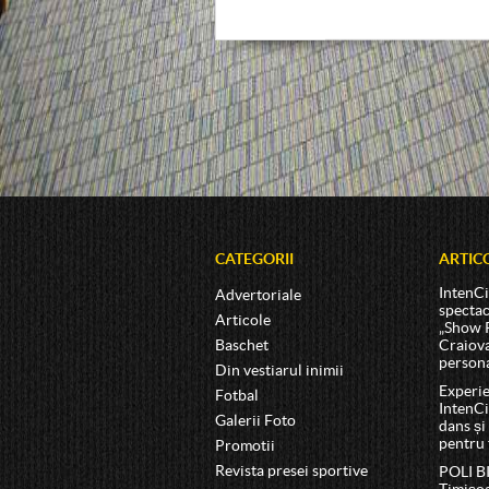
CATEGORII
ARTIC
IntenCi
Advertoriale
spectac
Articole
„Show 
Baschet
Craiova
persona
Din vestiarul inimii
Experie
Fotbal
IntenCi
Galerii Foto
dans și
pentru 
Promotii
Revista presei sportive
POLI 