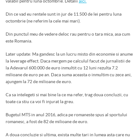
valabil pentru luna octombrie. Detalii
aici.
Din ce vad eu rentele sunt in jur de 11.500 de lei pentru luna
octombrie (ne referim la cele mai mari).
Din punctul meu de vedere deloc rau pentru o tara mica, asa cum
este Romania.
Later update: Ma gandesc la un lucru misto din economie si anume
la leverage effect. Daca mergem pe calculul facut de jurnalistii de
la Adevarul 600.000 de euro inmultit cu 12 luni rezulta 7.2
milioane de euro pe an. Daca suma aceasta o inmultim cu zece ani,
ajungem la 72 de milioane de euro.
Ca sa intelegeti si mai bine la ce ma refer, trag doua concluzii, cu
toate ca stiu ca voi fi injurat la greu.
Bugetul MTS in anul 2016, adica pe romaneste spus al sportului
romanesc, a fost de 82 de milioane de euro.
A doua concluzie si ultima, exista multe tari in lumea asta care nu