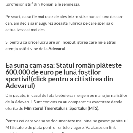
„profesionistii” din Romania le semneaza.
Pe scurt, ca sa fie mai usor de ales intr-o stire buna si una de can-
can, am decis sa inaugurez aceasta rubrica pe care sper sa o
actualizez cat mai des.
Si pentru ca orice lucru are un început, știrea care mi-a atras
atenția astăzi vine de la
Adevarul
.
Ea suna cam asa: Statul român plăteşte
600.000 de euro pe lună foştilor
sportivi!
(click pentru a citi stirea din
Adevarul)
Din pacate, in cazul de fata trebuie sa mergem pe mana jurnalistilor
de la Adevarul. Sunt convins ca au comparat cu exactitate datele
oferite de
Ministerul Tineretului si Sportului (MTS).
Pentru cei care vor sa se documenteze mai bine, se gasesc pe site-ul
MTS statele de plata pentru rentele viagere. Va atasez un link