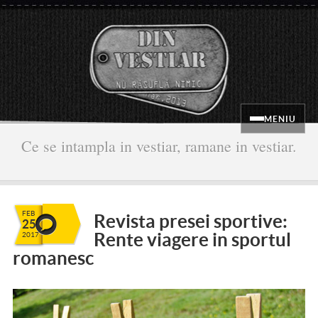
MENIU
Ce se intampla in vestiar, ramane in vestiar.
FEB
Revista presei sportive:
25
Rente viagere in sportul
2017
romanesc