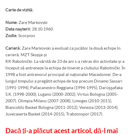
Carte de vizită:
Nume:
Zare Markovski
Data nașterii:
28.10.1960
Zodie:
Scorpion
Carieră:
Zare Markovski a evoluat ca jucător la două echipe în
carieră. MZT Skopje și
KK Rabotnički. La vârstă de 23 de ani s-a retras din activitate și a
început să antreneze la echipa de tineret a clubului Rabotnički. În
1998 a fost antrenorul principal al naționalei Macedoniei. De-a
lungul timpului a pregătit echipe de top precum Dinamo Sassari
(1991-1994), Pallacanestro Reggiana (1994-1995), Darüşşafaka
S.K. (1998-2000), Lugano (2000-2002), Virtus Bologna (2005-
2007), Olimpia Milano (2007-2008), Limoges (2010-2011),
Biancoblù Basket Bologna (2011-2012), Venezia (2013-2014),
Juvecaserta Basket (2014-2015), Trabzonspor (2017).
Dacă ţi-a plăcut acest articol, dă-l mai