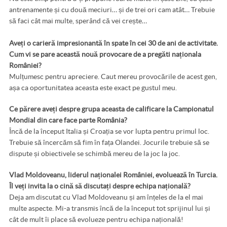
antrenamente și cu două meciuri… și de trei ori cam atât… Trebuie
să faci cât mai multe, sperând că vei crește…
Aveți o carieră impresionantă în spate în cei 30 de ani de activitate.
Cum vi se pare această nouă provocare de a pregăti naționala
României?
Mulțumesc pentru apreciere. Caut mereu provocările de acest gen,
așa ca oportunitatea aceasta este exact pe gustul meu.
Ce părere aveți despre grupa aceasta de calificare la Campionatul
Mondial din care face parte România?
Încă de la început Italia și Croația se vor lupta pentru primul loc.
Trebuie să încercăm să fim în fața Olandei. Jocurile trebuie să se
dispute și obiectivele se schimbă mereu de la joc la joc.
Vlad Moldoveanu, liderul naționalei României, evoluează în Turcia.
Îl veți invita la o cină să discutați despre echipa națională?
Deja am discutat cu Vlad Moldoveanu și am înțeles de la el mai
multe aspecte. Mi-a transmis încă de la început tot sprijinul lui și
cât de mult îi place să evolueze pentru echipa națională!