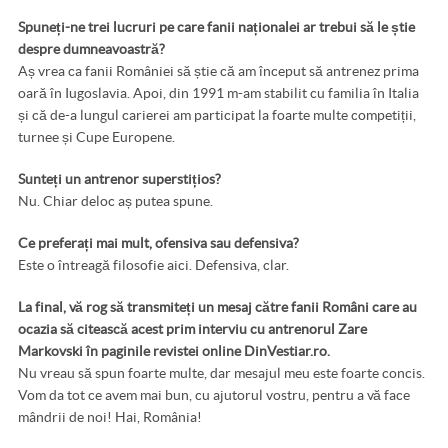
Spuneți-ne trei lucruri pe care fanii naționalei ar trebui să le știe
despre dumneavoastră?
Aș vrea ca fanii României să știe că am început să antrenez prima
oară în Iugoslavia. Apoi, din 1991 m-am stabilit cu familia în Italia
și că de-a lungul carierei am participat la foarte multe competiții,
turnee și Cupe Europene.
Sunteți un antrenor superstițios?
Nu. Chiar deloc aș putea spune.
Ce preferați mai mult, ofensiva sau defensiva?
Este o întreagă filosofie aici. Defensiva, clar.
La final, vă rog să transmiteți un mesaj către fanii Români care au
ocazia să citească acest prim interviu cu antrenorul Zare
Markovski în paginile revistei online DinVestiar.ro.
Nu vreau să spun foarte multe, dar mesajul meu este foarte concis.
Vom da tot ce avem mai bun, cu ajutorul vostru, pentru a vă face
mândrii de noi! Hai, România!