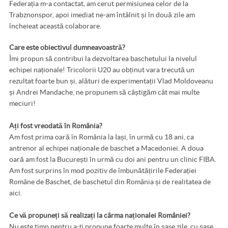
Federația m-a contactat, am cerut permisiunea celor de la
Trabznonspor, apoi imediat ne-am întâlnit și în două zile am
încheieat această colaborare.
Care este obiectivul dumneavoastră?
Îmi propun să contribui la dezvoltarea baschetului la nivelul
echipei naționale! Tricolorii U20 au obținut vara trecută un
rezultat foarte bun și, alături de experimentații Vlad Moldoveanu
și Andrei Mandache, ne propunem să câștigăm cât mai multe
meciuri!
Ați fost vreodată în România?
Am fost prima oară în România la Iași, în urmă cu 18 ani, ca
antrenor al echipei naționale de baschet a Macedoniei. A doua
oară am fost la București în urmă cu doi ani pentru un clinic FIBA.
Am fost surprins în mod pozitiv de îmbunătățirile Federației
Române de Baschet, de baschetul din România și de realitatea de
aici.
Ce vă propuneți să realizați la cârma naționalei României?
Nu este timp pentru a-ți propune foarte multe în șase zile, cu șase