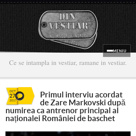
MENIU
Ce se intampla in vestiar, ramane in vestiar.
OCT
Primul interviu acordat
27
de Zare Markovski după
2017
numirea ca antrenor principal al
naționalei României de baschet