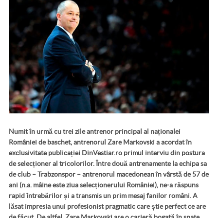
Numit în urmă cu trei zile antrenor principal al naționalei
României de baschet, antrenorul Zare Markovski a acordat în
exclusivitate publicației DinVestiar.ro primul interviu din postura
de selecționer al tricolorilor. Între două antrenamente la echipa sa
de club – Trabzonspor – antrenorul macedonean în vârstă de 57 de
ani (n.a. mâine este ziua selecționerului României), ne-a răspuns
rapid întrebărilor și a transmis un prim mesaj fanilor români. A
lăsat impresia unui profesionist pragmatic care știe perfect ce are
de făcut. De altfel, Zare Markovski are o carieră bogată în spate,