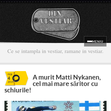
MENIU
Ce se intampla in vestiar, ramane in vestiar.
FEB
A murit Matti Nykanen,
4
cel mai mare săritor cu
2019
schiurile!