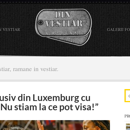
N VESTIAR
GALERII F
tiar, ramane in vestiar.
lusiv din Luxemburg cu
“Nu stiam la ce pot visa!”
PR