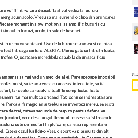
e voi fi intr-o tara deosebita si voi vedea la lucru o
rg acum acolo. Vreau sa mai surpind o clipa din aruncarea
 fiecare moment in slow-motion si sa amplific bucuria cu
i timpul in loc azi, acolo, in sala de baschet.
t in urma cu sapte ani. Usa de la birou se trantea si ea intra
-a fost intreaga cariera. ALERTA. Mereu gata sa intre in lupta,
trofee. O jucatoare incredibila capabila de un sacrificiu
NE
 am sansa sa mai vad un meci de-al ei. Pare aproape imposibil
Adr
profesionist, sa te antrenezi cu aceeasi intensitate, sa iti
eciuri, iar acolo sa rezolvi situatiile complicate. Toata
 umerii tai mai mult ca oricand. Toti ochii se indreapta spre
are. Parca ai fi magician si trebuie sa inventezi mereu, sa scoti
care de trei, cateva secunde de respiro pentru defensiva.
r jucatori, care de-a lungul timpului reusesc sa isi treaca in
e aduna sute de meciuri in picioare, care au reprezentare
el. Este si cazul lui Ildiko Vass, o sportiva plasmuita din alt