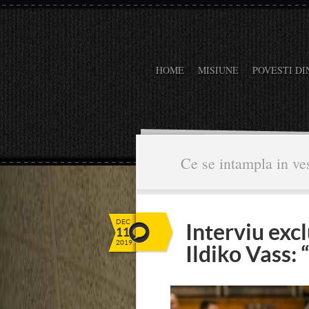
HOME
MISIUNE
POVESTI DI
Ce se intampla in ves
DEC
Interviu exc
11
2019
Ildiko Vass: 