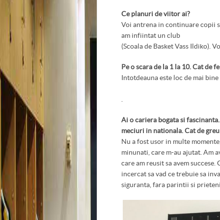
Ce planuri de viitor ai?
Voi antrena in continuare copii si
am infiintat un club
(Scoala de Basket Vass Ildiko). Vo
Pe o scara de la 1 la 10. Cat de f
Intotdeauna este loc de mai bine
.
Ai o cariera bogata si fascinanta
meciuri in nationala. Cat de greu
Nu a fost usor in multe momente,
minunati, care m-au ajutat. Am a
care am reusit sa avem succese. C
incercat sa vad ce trebuie sa inva
siguranta, fara parintii si prieten