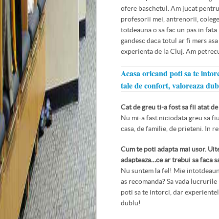
ofere baschetul. Am jucat pentru
profesorii mei, antrenorii, colege
totdeauna o sa fac un pas in fata
gandesc daca totul ar fi mers asa
experienta de la Cluj. Am petrecu
Acasa oricand poti sa te intor
tale de confort, valoreaza dub
Cat de greu ti-a fost sa fii atat d
Nu mi-a fast niciodata greu sa fiu
casa, de familie, de prieteni. In r
Cum te poti adapta mai usor. Uite
adapteaza…ce ar trebui sa faca s
Nu suntem la fel! Mie intotdeauna
as recomanda? Sa vada lucrurile p
poti sa te intorci, dar experiente
dublu!