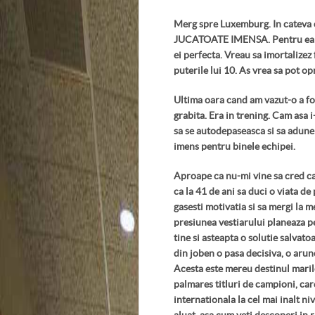
Merg spre Luxemburg. In cateva or
JUCATOATE IMENSA. Pentru ea me
ei perfecta. Vreau sa imortalizez
puterile lui 10. As vrea sa pot opr
Ultima oara cand am vazut-o a fos
grabita. Era in trening. Cam asa i
sa se autodepaseasca si sa adune 
imens pentru binele echipei.
Aproape ca nu-mi vine sa cred ca
ca la 41 de ani sa duci o viata de 
gasesti motivatia si sa mergi la m
presiunea vestiarului planeaza pe
tine si asteapta o solutie salvato
din joben o pasa decisiva, o arun
Acesta este mereu destinul marilo
palmares titluri de campioni, car
internationala la cel mai inalt niv