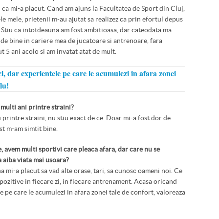
 ca mi-a placut. Cand am ajuns la Facultatea de Sport din Cluj,
le mele, prietenii m-au ajutat sa realizez ca prin efortul depus
. Stiu ca intotdeauna am fost ambitioasa, dar cateodata ma
 de bine in cariere mea de jucatoare si antrenoare, fara
t 5 ani acolo si am invatat atat de mult.
ci, dar experientele pe care le acumulezi in afara zonei
lu!
e multi ani printre straini?
 printre straini, nu stiu exact de ce. Doar mi-a fost dor de
est m-am simtit bine.
, avem multi sportivi care pleaca afara, dar care nu se
a aiba viata mai usoara?
 mi-a placut sa vad alte orase, tari, sa cunosc oameni noi. Ce
ozitive in fiecare zi, in fiecare antrenament. Acasa oricand
le pe care le acumulezi in afara zonei tale de confort, valoreaza