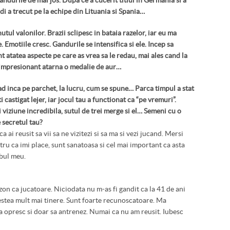
andurile de mai jos. Dupa ce a cucerit titlul in Germania si a
di a trecut pe la echipe din Lituania si Spania…
nutul valonilor. Brazii sclipesc in bataia razelor, iar eu ma
. Emotiile cresc. Gandurile se intensifica si ele. Incep sa
nt atatea aspecte pe care as vrea sa le redau, mai ales cand la
 impresionant atarna o medalie de aur…
ad inca pe parchet, la lucru, cum se spune… Parca timpul a stat
ti castigat lejer, iar jocul tau a functionat ca “pe vremuri”.
 viziune incredibila, sutul de trei merge si el… Semeni cu o
 secretul tau?
 ai reusit sa vii sa ne vizitezi si sa ma si vezi jucand. Mersi
ru ca imi place, sunt sanatoasa si cel mai important ca asta
obul meu.
on ca jucatoare. Niciodata nu m-as fi gandit ca la 41 de ani
cestea mult mai tinere. Sunt foarte recunoscatoare. Ma
a opresc si doar sa antrenez. Numai ca nu am reusit. Iubesc