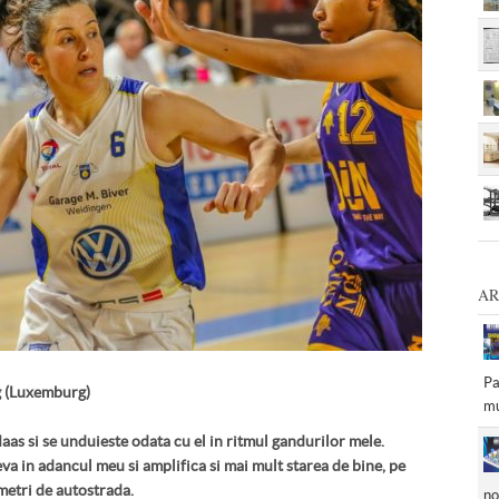
AR
Pa
 (Luxemburg)
mu
as si se unduieste odata cu el in ritmul gandurilor mele.
a in adancul meu si amplifica si mai mult starea de bine, pe
metri de autostrada.
no