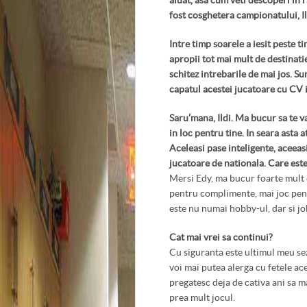
aluat, asa cum veti descoperi in r
fost cosghetera campionatului, Il
Intre timp soarele a iesit peste ti
apropii tot mai mult de destinatie
schitez intrebarile de mai jos. Su
capatul acestei jucatoare cu CV
Saru’mana, Ildi. Ma bucur sa te v
in loc pentru tine. In seara asta a
Aceleasi pase inteligente, aceeasi
jucatoare de nationala. Care este
Mersi Edy, ma bucur foarte mult ca
pentru complimente, mai joc pent
este nu numai hobby-ul, dar si j
Cat mai vrei sa continui?
Cu siguranta este ultimul meu sez
voi mai putea alerga cu fetele a
pregatesc deja de cativa ani sa m
prea mult jocul.