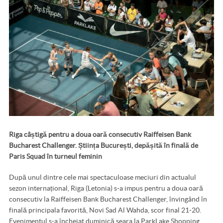
Riga câștigă pentru a doua oară consecutiv Raiffeisen Bank
Bucharest Challenger. Știința București, depășită în finală de
Paris Squad în turneul feminin
După unul dintre cele mai spectaculoase meciuri din actualul
sezon internațional, Riga (Letonia) s-a impus pentru a doua oară
consecutiv la Raiffeisen Bank Bucharest Challenger, învingând în
finală principala favorită, Novi Sad Al Wahda, scor final 21-20.
Evenimentul s-a încheiat duminică seara la ParkLake Shopping