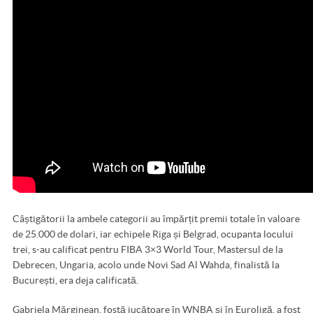
Câștigătorii la ambele categorii au împărțit premii totale în valoare
de 25.000 de dolari, iar echipele Riga și Belgrad, ocupanta locului
trei, s-au calificat pentru FIBA 3×3 World Tour, Mastersul de la
Debrecen, Ungaria, acolo unde Novi Sad Al Wahda, finalistă la
București, era deja calificată.
Gabriela Mărginean, fostă jucătoare în WNBA și în Euroligă, a fost