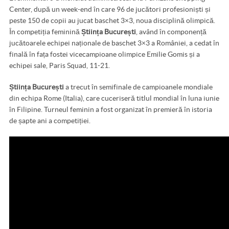
Center, după un week-end în care 96 de jucători profesioniști și
peste 150 de copii au jucat baschet 3×3, noua disciplină olimpică.
În competiția feminină
Știința București
, având în componență
jucătoarele echipei naționale de baschet 3×3 a României, a cedat în
finală în fața fostei vicecampioane olimpice Emilie Gomis și a
echipei sale, Paris Squad, 11-21.
Știința București
a trecut în semifinale de campioanele mondiale
din echipa Rome (Italia), care cuceriseră titlul mondial în luna iunie
în Filipine. Turneul feminin a fost organizat în premieră în istoria
de șapte ani a competiției.