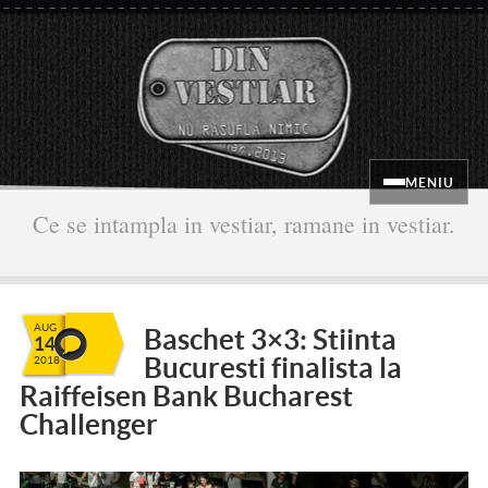
MENIU
Ce se intampla in vestiar, ramane in vestiar.
AUG
Baschet 3×3: Stiinta
14
Bucuresti finalista la
2018
Raiffeisen Bank Bucharest
Challenger