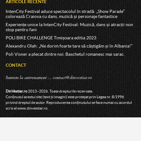
ARTICOLE RECENTE
IntenCity Festival aduce spectacolul în stradă: „Show Parade”
colorează Craiova cu dans, muzică și personaje fantastice
Experiențe unice la IntenCity Festival: Muzică, dans și atracții non
stop pentru fani
POLI BIKE CHALLENGE Timișoara editia 2023
Alexandru Olah: „Ne dorim foarte tare să câștigăm și în Albania!”
Poli Visner a plecat dintre noi. Baschetul romanesc mai sarac.
CONTACT
Suntem la antrenament ...
contact@dinvestiar.ro
DinVestiar.ro
2013–2026. Toate drepturile rezervate.
Conținutul acestui site (text și imagini) este protejat prin Legea nr. 8/1996
privind dreptul de autor. Reproducerea conținutului se face numai cu acordul
scris al www.dinvestiar.ro.