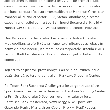
același teren cu idolii lor în cadrul festivității de premiere. Micii
campioni și-au primit premiile din partea celor mai buni jucători
din lume, care au oficiat premierea alături de Honorius Circa, city
manager al Primăriei Sectorului 3, Ștefan Săndulache, director
executiv al direcției pentru Sport și Tineret București și Khalid Al
Hanaei, CEO al clubului Al Wahda, sponsorul echipei Novi Sad.
Duo Badea alături de Cătălin Bogdănescu, artiști ai Circului
Metropolitan, au oferit câteva momente uimitoare de acrobație în
pauzele dintre meciuri, iar împreună cu majoretele Dracula’s Girls
au contribuit la o atmosfera fierbinte de-a lungul ambelor zile de
competiție.
Toți cei 96 de jucători profesioniști s-au reunit duminică într-o
poză istorică, pe terenul central din ParkLake Shopping Center.
Raiffeisen Bank Bucharest Challenger a fost organizat de către
Sport Arena Streetball în parteneriat cu ParkLake Shopping Center
și Primăria Sectorului 3. Sponsorii evenimentului au fost:
Raiffeisen Bank, Mastercard, NextEnergy, Nike, Sport Loft,
Gatorade, Regina Maria, Ursus Cooler, Pro FM, Pep&Pepper,