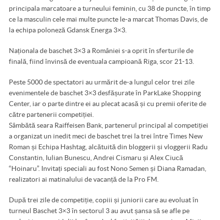
principala marcatoare a turneului feminin, cu 38 de puncte, în timp
ce la masculin cele mai multe puncte le-a marcat Thomas Davis, de
la echipa poloneză Gdansk Energa 3×3.
Naționala de baschet 3×3 a României s-a oprit în sferturile de
finală, fiind învinsă de eventuala campioană Riga, scor 21-13.
Peste 5000 de spectatori au urmărit de-a lungul celor trei zile
evenimentele de baschet 3×3 desfășurate în ParkLake Shopping
Center, iar o parte dintre ei au plecat acasă și cu premii oferite de
către partenerii competiției.
Sâmbătă seara Raiffeisen Bank, partenerul principal al competiției
a organizat un inedit meci de baschet trei la trei între Times New
Roman și Echipa Hashtag, alcătuită din bloggerii și vloggerii Radu
Constantin, Iulian Bunescu, Andrei Cismaru și Alex Ciucă
“Hoinaru”. Invitați speciali au fost Nono Semen și Diana Ramadan,
realizatori ai matinalului de vacanță de la Pro FM.
După trei zile de competiție, copiii și juniorii care au evoluat în
turneul Baschet 3×3 în sectorul 3 au avut șansa să se afle pe